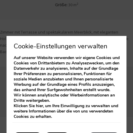
2
Größe:
30 m
Zimmer mit Terrasse und spektakulärem Meerblick, mit eleganten
Holzböden und geschmackvoll eingerichteten Möbeln, deren Farbton je
Cookie-Einstellungen verwalten
nach Etage variiert. Praktisch alle Zimmer verfügen über Dusche und
Badewanne. Mit einer Fläche von ca. 30m2 (Terrasse nicht inbegriffen).
Auf unserer Website verwenden wir eigene Cookies und
Cookies von Drittanbietern zu Analysezwecken, um den
Datenverkehr zu analysieren, Inhalte auf der Grundlage
Ihrer Präferenzen zu personalisieren, Funktionen für
Ab 297€
pro Nacht
soziale Medien anzubieten und Ihnen personalisierte
Werbung auf der Grundlage eines Profils anzuzeigen,
0 Personen vom 22. bis 23 Dezember
das anhand Ihrer Surfgewohnheiten erstellt wurde.
Wir können analytische oder Werbeinformationen an
Dritte weitergeben.
DATUM WÄHLEN
Klicken Sie
hier
, um Ihre Einwilligung zu verwalten und
weitere Informationen über die von uns verwendeten
Cookies zu erhalten.
NUR IN DIESEM ZIMMER