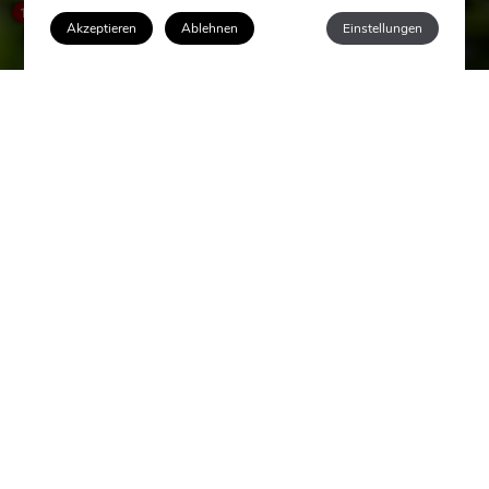
How can I help you?
1
Akzeptieren
Ablehnen
Einstellungen
Anmelden
LAS ARENAS
BALNEARIO RESORT
5-Sterne-Luxushotel in Valencia direkt am Meer, wo Luxus,
Geschichte und mediterranes Flair für unvergessliche Momente
sorgen.