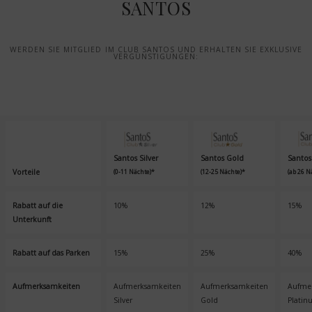
SANTOS
WERDEN SIE MITGLIED IM CLUB SANTOS UND ERHALTEN SIE EXKLUSIVE
VERGÜNSTIGUNGEN:
Santos Silver
Santos Gold
Santos
Vorteile
(0-11 Nächte)*
(12-25 Nächte)*
(ab 26 N
Rabatt auf die
10%
12%
15%
Unterkunft
Rabatt auf das Parken
15%
25%
40%
Aufmerksamkeiten
Aufmerksamkeiten
Aufmerksamkeiten
Aufme
Silver
Gold
Plati