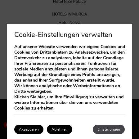
Hotel Nixe Palace
HOTELS IN MURCIA
Hotel Nelva
Cookie-Einstellungen verwalten
HOTELS IN VALENCIA
Hotel Balneario las Arenas
Auf unserer Website verwenden wir eigene Cookies und
Cookies von Drittanbietern zu Analysezwecken, um den
HOTELS IN SANTANDER
Datenverkehr zu analysieren, Inhalte auf der Grundlage
Ihrer Präferenzen zu personalisieren, Funktionen für
Hotel Santemar
soziale Medien anzubieten und Ihnen personalisierte
Werbung auf der Grundlage eines Profils anzuzeigen,
HOTELS IN ZARAGOZA
das anhand Ihrer Surfgewohnheiten erstellt wurde.
Diagonal Plaza
Wir können analytische oder Werbeinformationen an
Dritte weitergeben.
Klicken Sie
hier
, um Ihre Einwilligung zu verwalten und
weitere Informationen über die von uns verwendeten
Cookies zu erhalten.
Allgemeine Geschäftsbedingungen
Cookies Politik
×
Privacy policy
How can I help you?
1
Akzeptieren
Ablehnen
Einstellungen
Entwickelt von
mirai