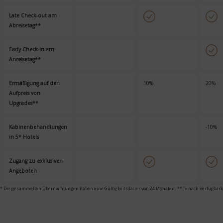
Late Check-out am
X
V
V
Abreisetag**
Early Check-in am
X
X
V
Anreisetag**
Ermäßigung auf den
X
10%
20%
Aufpreis von
Upgrades**
Kabinenbehandlungen
X
X
-10%
in 5* Hotels
Zugang zu exklusiven
X
V
V
Angeboten
* Die gesammelten Übernachtungen haben eine Gültigkeitsdauer von 24 Monaten.
** Je nach Verfügbark