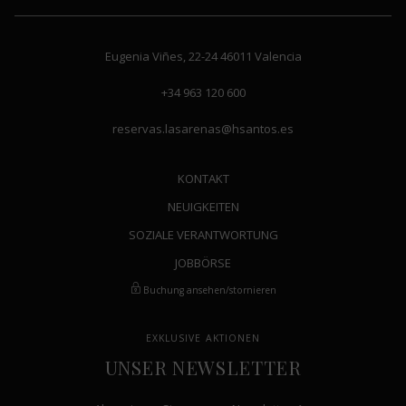
Eugenia Viñes, 22-24
46011
Valencia
+34 963 120 600
reservas.lasarenas@hsantos.es
KONTAKT
NEUIGKEITEN
SOZIALE VERANTWORTUNG
JOBBÖRSE
Buchung ansehen/stornieren
EXKLUSIVE AKTIONEN
UNSER NEWSLETTER