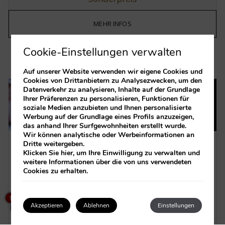
MEHR INFOS
Cookie-Einstellungen verwalten
Auf unserer Website verwenden wir eigene Cookies und
Cookies von Drittanbietern zu Analysezwecken, um den
Datenverkehr zu analysieren, Inhalte auf der Grundlage
RITUAL THE ROUTE OF THE
Ihrer Präferenzen zu personalisieren, Funktionen für
soziale Medien anzubieten und Ihnen personalisierte
SENSES
Werbung auf der Grundlage eines Profils anzuzeigen,
das anhand Ihrer Surfgewohnheiten erstellt wurde.
Wir können analytische oder Werbeinformationen an
Dritte weitergeben.
Klicken Sie
hier
, um Ihre Einwilligung zu verwalten und
Unterkunft und Frühstück. Wellness-Rundgang von 60 Minuten
weitere Informationen über die von uns verwendeten
im SPA. Rücken-, Fuß- und Schädel-Gesichtsmassage von 50
Cookies zu erhalten.
Minuten. Abendessen in unserem Restaurant Sorolla
(Degustationsmenü mit einer Auswahl an valencianischen
×
Weinen inklusive).
How can I help you?
1
Akzeptieren
Ablehnen
Einstellungen