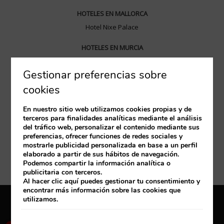
HOTELES EN MALLORCA
Hotel Nixe Palace
HOTELES EN MURCIA
Hotel Nelva
Gestionar preferencias sobre
HOTELES EN VALENCIA
cookies
Hotel Balneario las Arenas
En nuestro sitio web utilizamos cookies propias y de
HOTELES EN SANTANDER
terceros para finalidades analíticas mediante el análisis
del tráfico web, personalizar el contenido mediante sus
Hotel Santemar
preferencias, ofrecer funciones de redes sociales y
mostrarle publicidad personalizada en base a un perfil
HOTELES EN ZARAGOZA
elaborado a partir de sus hábitos de navegación.
Podemos compartir la información analítica o
Diagonal Plaza
publicitaria con terceros.
Al hacer clic
aquí
puedes gestionar tu consentimiento y
encontrar más información sobre las cookies que
utilizamos.
Aviso Legal
Política de cookies
×