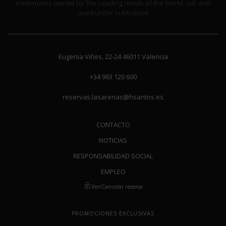
trademarks owned by The Leading Hotels of the World, Ltd. and
used under sublicense
Eugenia Viñes, 22-24
46011
Valencia
+34 963 120 600
reservas.lasarenas@hsantos.es
CONTACTO
NOTICIAS
RESPONSABILIDAD SOCIAL
EMPLEO
Ver/Cancelar reserva
PROMOCIONES EXCLUSIVAS