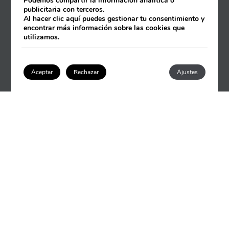
Podemos compartir la información analítica o
publicitaria con terceros.
Al hacer clic
aquí
puedes gestionar tu consentimiento y
encontrar más información sobre las cookies que
utilizamos.
Aceptar
Rechazar
Ajustes
Acceder / Registrarse