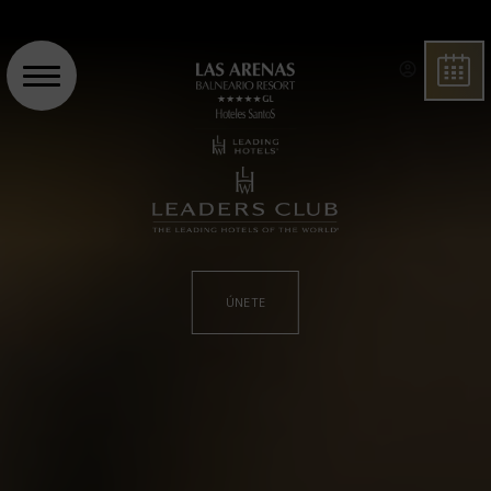
RESE
ÚNETE