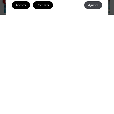
How can I help you?
1
Aceptar
Rechazar
Ajustes
Acceder / Registrarse