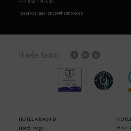
+34 963 120 600
reservas.lasarenas@hsantos.es
HOTEL A MADRID
HOTEL
Hotel 
Hotel Praga