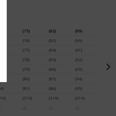
8}
{75}
{82}
{89}
9}
{76}
{83}
{90}
0}
{77}
{84}
{91}
1}
{78}
{85}
{92}
2}
{79}
{86}
{93}
3}
{80}
{87}
{94}
4}
{81}
{88}
{95}
210}
{210}
{210}
{210}