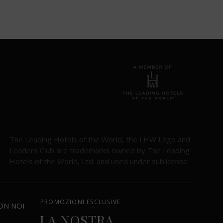
The Leading Hotels of the World, the LHW Logo and
Leaders Club are trademarks owned by The Leading
Hotels of the World, Ltd. and used under sublicense
PROMOZIONI ESCLUSIVE
ON NOI
LA NOSTRA