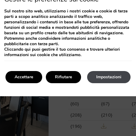
Sul nostro sito web, utilizziamo i nostri cookie e cookie di terze
parti a scopo analitico analizzando il traffico web,
{51}
personalizzando i contenuti in base alle tue preferenze, offrendo
funzioni di social media e mostrandoti pubblicità personalizzata
basata su un profilo creato dalle tue abitudini di navigazione.
{54}
{61}
{6
Potremmo anche condividere informazioni analitiche o
pubblicitarie con terze parti.
{55}
{62}
{6
Cliccando
qui
puoi gestire il tuo consenso e trovare ulteriori
informazioni sui cookie che utilizziamo.
{56}
{63}
{7
{57}
{64}
{7
Accettare
Rifiutare
Impostazioni
{58}
{65}
{7
{59}
{66}
{7
{60}
{67}
{7
{208}
{210}
{
{196}