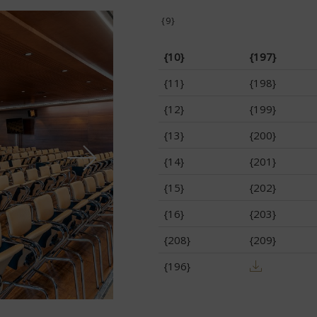
{9}
{10}
{197}
{11}
{198}
{12}
{199}
{13}
{200}
{14}
{201}
{15}
{202}
{16}
{203}
{208}
{209}
{196}