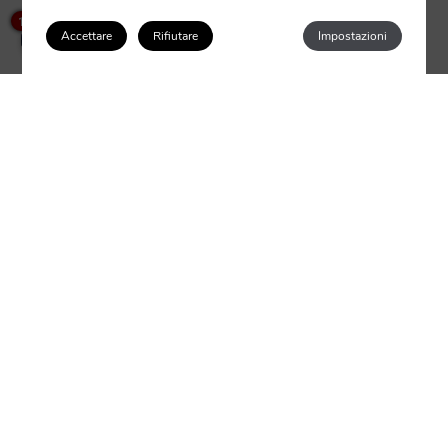
×
INSERISCA I CARATTERI
How can I help you?
1
Accettare
Rifiutare
Impostazioni
Accedi/Registrati
Ho letto e accetto l'informativa sulla privacyHo letto e
accetto l'informativa sulla privacy