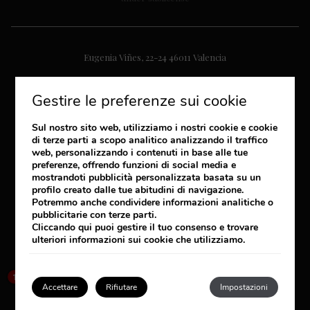
Eugenia Viñes, 22-24
46011
Valencia
+34 963 120 600
Gestire le preferenze sui cookie
reservas.lasarenas@hsantos.es
Sul nostro sito web, utilizziamo i nostri cookie e cookie
di terze parti a scopo analitico analizzando il traffico
CONTATTO
web, personalizzando i contenuti in base alle tue
preferenze, offrendo funzioni di social media e
NOTIZIE
mostrandoti pubblicità personalizzata basata su un
profilo creato dalle tue abitudini di navigazione.
RESPONSABILITÀ SOCIALE
Potremmo anche condividere informazioni analitiche o
pubblicitarie con terze parti.
LAVOR CON NOI
Cliccando
qui
puoi gestire il tuo consenso e trovare
Vedere/Cancellare prenotazione
ulteriori informazioni sui cookie che utilizziamo.
×
PROMOZIONI ESCLUSIVE
How can I help you?
1
Accettare
Rifiutare
Impostazioni
LA NOSTRA NEWSLETTER