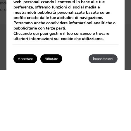
web, personalizzando i contenuti in base alle tue
include: macchina da caffè Nespresso, accesso giornaliero gratuito al
preferenze, offrendo funzioni di social media e
circuito termale della spa e parcheggio.
mostrandoti pubblicità personalizzata basata su un
profilo creato dalle tue abitudini di navigazione.
Potremmo anche condividere informazioni analitiche o
pubblicitarie con terze parti.
Da 950€
a notte
Cliccando
qui
puoi gestire il tuo consenso e trovare
ulteriori informazioni sui cookie che utilizziamo.
0 a persone dal 28 al 29 settembre
Accettare
Rifiutare
Impostazioni
SELEZIONA LE DATE
Accedi/Registrati
SOLO IN QUESTA CAMERA
Thermal Circuit
Salone
Salone indipendente
Divano
Terrazza