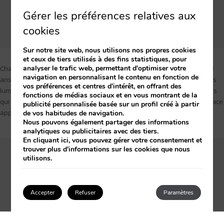
Taille du lit double: 180cm
Gérer les préférences relatives aux
2
Taille:
40 m
cookies
Sur notre site web, nous utilisons nos propres cookies
et ceux de tiers utilisés à des fins statistiques, pour
analyser le trafic web, permettant d'optimiser votre
Chambre idéale pour 3 adultes ou 2 adultes et un enfant de plus de 12
navigation en personnalisant le contenu en fonction de
ans, avec possibilité d'ajouter 1 lit bébé. Avec de grandes fenêtres, très
vos préférences et centres d'intérêt, en offrant des
lumineuse, des planchers de bois et des meubles élégamment décorés
fonctions de médias sociaux et en vous montrant de la
qui varient en tonalité en fonction de l'étage où ils se trouvent. La surface
publicité personnalisée basée sur un profil créé à partir
approximative est de 35,00 m2.
de vos habitudes de navigation.
Nous pouvons également partager des informations
analytiques ou publicitaires avec des tiers.
En cliquant
ici
, vous pouvez gérer votre consentement et
trouver plus d'informations sur les cookies que nous
A partir de 243€
par nuit
utilisons.
0 personnes du 22 au 23 décembre
Accepter
Refuser
Paramètres
CHOISISSEZ VOS DATES